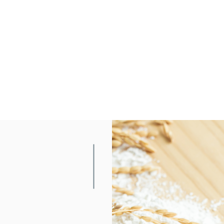
プト
まり」を、
しく。