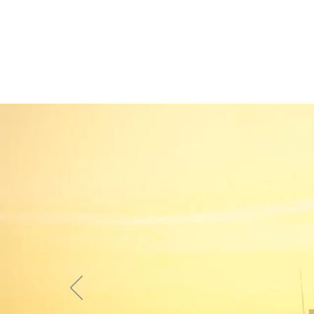
EMIテ
JIR